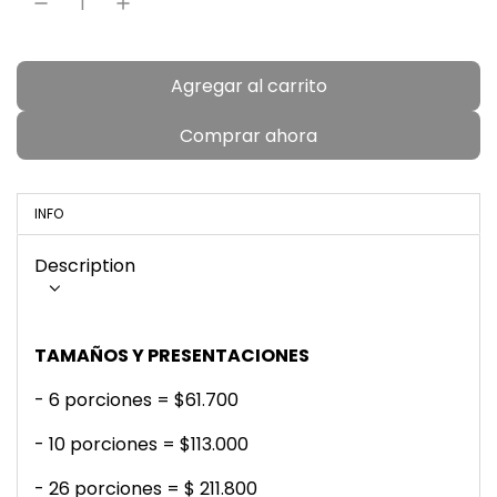
l
a
Agregar al carrito
c
r
a
Comprar ahora
r
g
a
INFO
n
d
Description
o
.
.
TAMAÑOS Y PRESENTACIONES
.
- 6 porciones = $61.700
- 10 porciones = $113.000
- 26 porciones = $
211.800