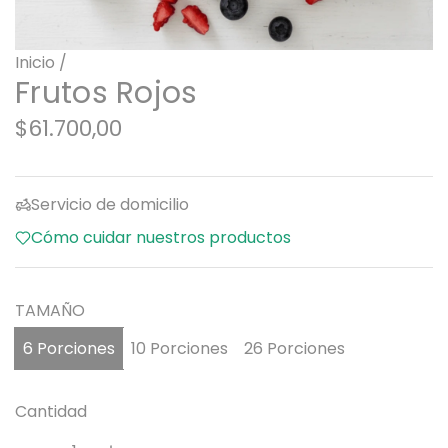
Inicio
/
Frutos Rojos
P
$61.700,00
r
e
Servicio de domicilio
c
Cómo cuidar nuestros productos
i
o
TAMAÑO
r
6 Porciones
10 Porciones
26 Porciones
e
g
Cantidad
u