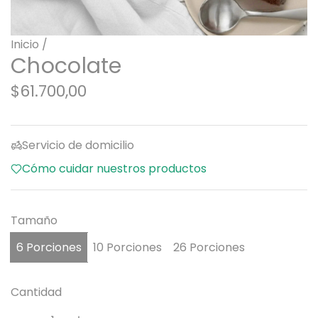
Inicio
/
Chocolate
P
$61.700,00
r
e
Servicio de domicilio
c
Cómo cuidar nuestros productos
i
o
Tamaño
r
6 Porciones
10 Porciones
26 Porciones
e
g
Cantidad
u