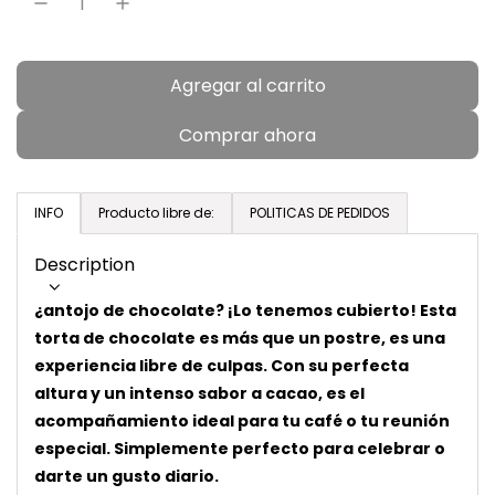
l
a
Agregar al carrito
c
r
a
Comprar ahora
r
g
a
INFO
Producto libre de:
POLITICAS DE PEDIDOS
n
d
Description
o
¿antojo de chocolate? ¡Lo tenemos cubierto! Esta
.
torta de chocolate es más que un postre, es una
.
experiencia libre de culpas. Con su perfecta
.
altura y un intenso sabor a cacao, es el
acompañamiento ideal para tu café o tu reunión
especial. Simplemente perfecto para celebrar o
darte un gusto diario.