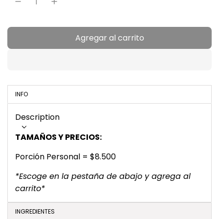
l
a
Agregar al carrito
c
r
a
r
g
a
INFO
n
d
Description
o
TAMAÑOS Y PRECIOS:
.
.
Porción Personal = $8.500
.
*Escoge en la pestaña de abajo y agrega al
carrito*
INGREDIENTES