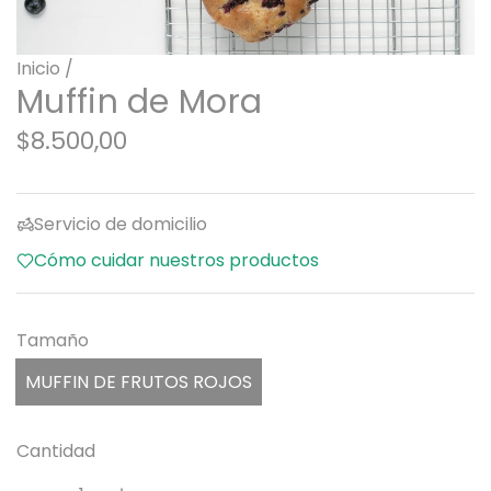
Inicio
/
Muffin de Mora
P
$8.500,00
r
e
Servicio de domicilio
c
Cómo cuidar nuestros productos
i
o
Tamaño
r
MUFFIN DE FRUTOS ROJOS
e
g
Cantidad
u