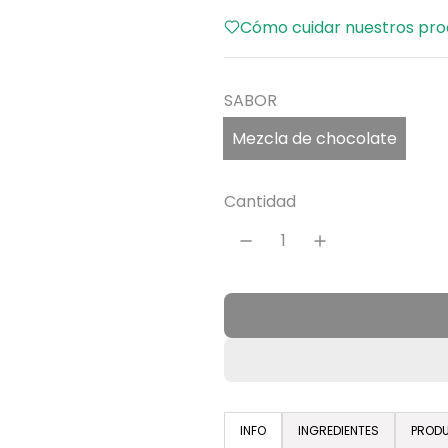
c
Cómo cuidar nuestros pro
i
o
SABOR
r
Mezcla de chocolate
e
g
Cantidad
u
l
a
r
INFO
INGREDIENTES
PRODU