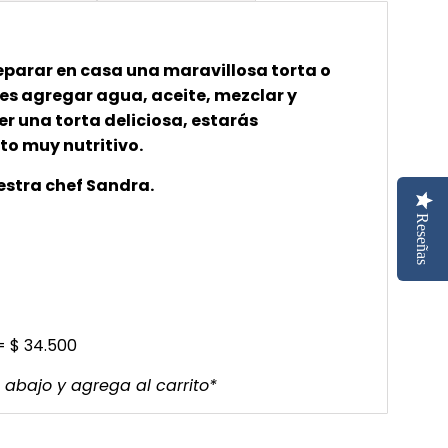
n
d
o
eparar en casa una maravillosa torta o
.
o es agregar agua, aceite, mezclar y
.
r una torta deliciosa, estarás
.
o muy nutritivo.
estra chef Sandra.
Reseñas
= $
34.500
 abajo y agrega al carrito*