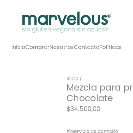
Inicio
Comprar
Nosotros
Contacto
Políticas
Inicio
/
Mezcla para pr
Chocolate
P
$34.500,00
r
e
Servicio de domicilio