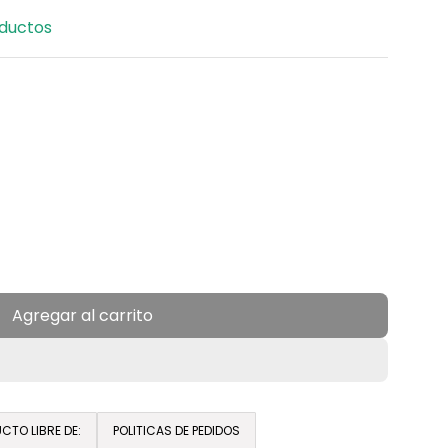
ductos
Agregar al carrito
c
a
r
g
a
CTO LIBRE DE:
POLITICAS DE PEDIDOS